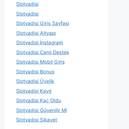
Slotvadisi
Slotvadisi
Slotvadisi Giriş Sayfası
Slotvadisi Altyapı
Slotvadisi İnstagram
Slotvadisi Canlı Destek
Slotvadisi Mobil Giriş
Slotvadisi Bonus
Slotvadisi Üyelik
Slotvadisi Kayıt
Slotvadisi Kaç Oldu
Slotvadisi Güvenilir Mi
Slotvadisi Şikayet