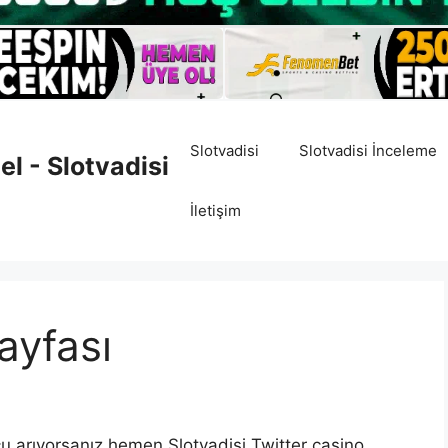
Slotvadisi
Slotvadisi İnceleme
el - Slotvadisi
İletişim
ayfası
cu arıyorsanız hemen Slotvadisi Twitter casino