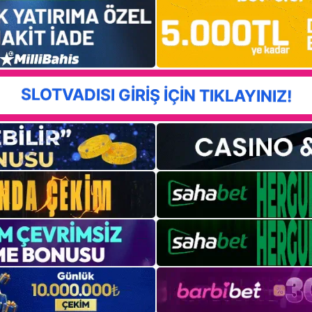
SLOTVADISI GİRİŞ İÇİN TIKLAYINIZ!