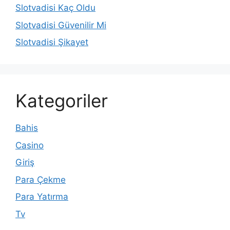
Slotvadisi Kaç Oldu
Slotvadisi Güvenilir Mi
Slotvadisi Şikayet
Kategoriler
Bahis
Casino
Giriş
Para Çekme
Para Yatırma
Tv