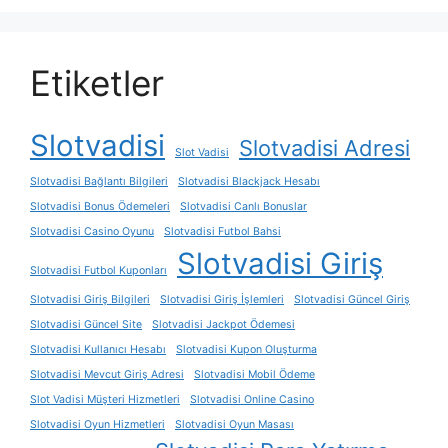
Etiketler
Slotvadisi
Slotvadisi Adresi
Slot Vadisi
Slotvadisi Bağlantı Bilgileri
Slotvadisi Blackjack Hesabı
Slotvadisi Bonus Ödemeleri
Slotvadisi Canlı Bonuslar
Slotvadisi Casino Oyunu
Slotvadisi Futbol Bahsi
Slotvadisi Giriş
Slotvadisi Futbol Kuponları
Slotvadisi Giriş Bilgileri
Slotvadisi Giriş İşlemleri
Slotvadisi Güncel Giriş
Slotvadisi Güncel Site
Slotvadisi Jackpot Ödemesi
Slotvadisi Kullanıcı Hesabı
Slotvadisi Kupon Oluşturma
Slotvadisi Mevcut Giriş Adresi
Slotvadisi Mobil Ödeme
Slot Vadisi Müşteri Hizmetleri
Slotvadisi Online Casino
Slotvadisi Oyun Hizmetleri
Slotvadisi Oyun Masası