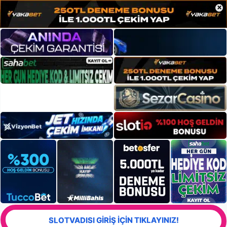
×
SLOTVADISI GİRİŞ İÇİN TIKLAYINIZ!