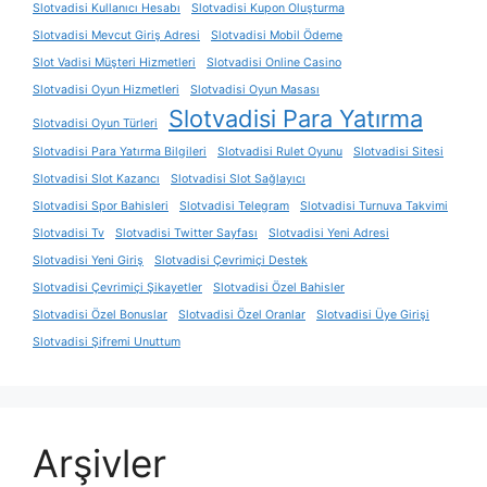
Slotvadisi Kullanıcı Hesabı
Slotvadisi Kupon Oluşturma
Slotvadisi Mevcut Giriş Adresi
Slotvadisi Mobil Ödeme
Slot Vadisi Müşteri Hizmetleri
Slotvadisi Online Casino
Slotvadisi Oyun Hizmetleri
Slotvadisi Oyun Masası
Slotvadisi Para Yatırma
Slotvadisi Oyun Türleri
Slotvadisi Para Yatırma Bilgileri
Slotvadisi Rulet Oyunu
Slotvadisi Sitesi
Slotvadisi Slot Kazancı
Slotvadisi Slot Sağlayıcı
Slotvadisi Spor Bahisleri
Slotvadisi Telegram
Slotvadisi Turnuva Takvimi
Slotvadisi Tv
Slotvadisi Twitter Sayfası
Slotvadisi Yeni Adresi
Slotvadisi Yeni Giriş
Slotvadisi Çevrimiçi Destek
Slotvadisi Çevrimiçi Şikayetler
Slotvadisi Özel Bahisler
Slotvadisi Özel Bonuslar
Slotvadisi Özel Oranlar
Slotvadisi Üye Girişi
Slotvadisi Şifremi Unuttum
Arşivler