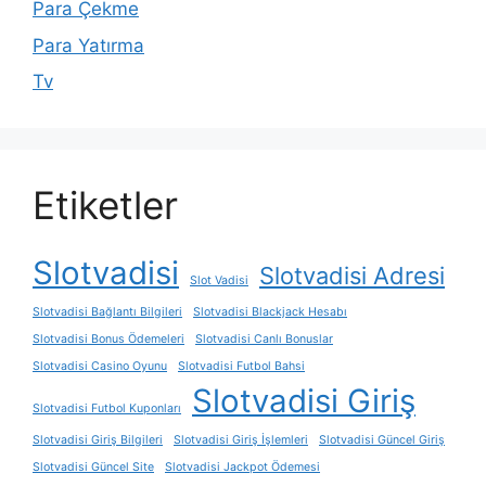
Para Çekme
Para Yatırma
Tv
Etiketler
Slotvadisi
Slotvadisi Adresi
Slot Vadisi
Slotvadisi Bağlantı Bilgileri
Slotvadisi Blackjack Hesabı
Slotvadisi Bonus Ödemeleri
Slotvadisi Canlı Bonuslar
Slotvadisi Casino Oyunu
Slotvadisi Futbol Bahsi
Slotvadisi Giriş
Slotvadisi Futbol Kuponları
Slotvadisi Giriş Bilgileri
Slotvadisi Giriş İşlemleri
Slotvadisi Güncel Giriş
Slotvadisi Güncel Site
Slotvadisi Jackpot Ödemesi