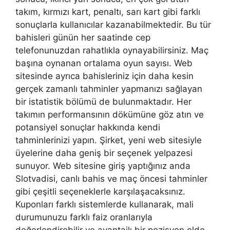
takım, kırmızı kart, penaltı, sarı kart gibi farklı
sonuçlarla kullanıcılar kazanabilmektedir. Bu tür
bahisleri günün her saatinde cep
telefonunuzdan rahatlıkla oynayabilirsiniz. Maç
başına oynanan ortalama oyun sayısı. Web
sitesinde ayrıca bahisleriniz için daha kesin
gerçek zamanlı tahminler yapmanızı sağlayan
bir istatistik bölümü de bulunmaktadır. Her
takımın performansının dökümüne göz atın ve
potansiyel sonuçlar hakkında kendi
tahminlerinizi yapın. Şirket, yeni web sitesiyle
üyelerine daha geniş bir seçenek yelpazesi
sunuyor. Web sitesine giriş yaptığınız anda
Slotvadisi, canlı bahis ve maç öncesi tahminler
gibi çeşitli seçeneklerle karşılaşacaksınız.
Kuponları farklı sistemlerde kullanarak, mali
durumunuzu farklı faiz oranlarıyla
değerlendirebilir ve avantajlı bir pozisyon elde