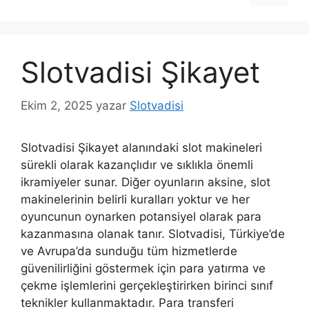
Slotvadisi Şikayet
Ekim 2, 2025
yazar
Slotvadisi
Slotvadisi Şikayet alanındaki slot makineleri
sürekli olarak kazançlıdır ve sıklıkla önemli
ikramiyeler sunar. Diğer oyunların aksine, slot
makinelerinin belirli kuralları yoktur ve her
oyuncunun oynarken potansiyel olarak para
kazanmasına olanak tanır. Slotvadisi, Türkiye’de
ve Avrupa’da sunduğu tüm hizmetlerde
güvenilirliğini göstermek için para yatırma ve
çekme işlemlerini gerçekleştirirken birinci sınıf
teknikler kullanmaktadır. Para transferi