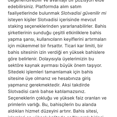
edebilirsiniz. Platformda alım satım
faaliyetlerinde bulunmak
Slotvadisi güvenilir mi
isteyen kişiler Slotvadisi içerisinde mevcut
staking seçeneklerinden yararlanabilirler. Bahis
şirketlerinin sunduğu çeşitli etkinliklere bahis
yapma şansı, kullanıcıların keyiflerini artırmaları
için mükemmel bir fırsattır. Ticari kar limiti, bir
bahis sitesinin izin verdiği en yüksek bahislere
göre belirlenir. Dolayısıyla üyelerimizin bu
sektöre kaynak ayırması büyük önem taşıyor.
Sitedeki işlemleri tamamlamak için bahis
sitesine üye olmanız ve hesabınıza giriş
yapmanız gerekmektedir. Aksi takdirde
Slotvadisi canlı bahse katılamazsınız.
Seçeneklerin çokluğu ve yüksek faiz oranları ve
primlerin varlığı. Bu, bahisçilerin bu alanda
aldıkları hizmet düzeyini artırır. Bahis sitesi,