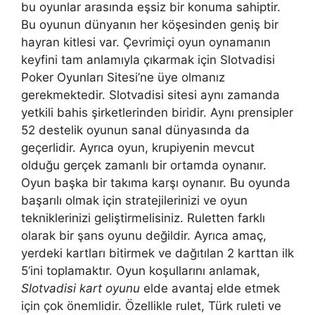
bu oyunlar arasında eşsiz bir konuma sahiptir.
Bu oyunun dünyanın her köşesinden geniş bir
hayran kitlesi var. Çevrimiçi oyun oynamanın
keyfini tam anlamıyla çıkarmak için Slotvadisi
Poker Oyunları Sitesi’ne üye olmanız
gerekmektedir. Slotvadisi sitesi aynı zamanda
yetkili bahis şirketlerinden biridir. Aynı prensipler
52 destelik oyunun sanal dünyasında da
geçerlidir. Ayrıca oyun, krupiyenin mevcut
olduğu gerçek zamanlı bir ortamda oynanır.
Oyun başka bir takıma karşı oynanır. Bu oyunda
başarılı olmak için stratejilerinizi ve oyun
tekniklerinizi geliştirmelisiniz. Ruletten farklı
olarak bir şans oyunu değildir. Ayrıca amaç,
yerdeki kartları bitirmek ve dağıtılan 2 karttan ilk
5’ini toplamaktır. Oyun koşullarını anlamak,
Slotvadisi kart oyunu
elde avantaj elde etmek
için çok önemlidir. Özellikle rulet, Türk ruleti ve