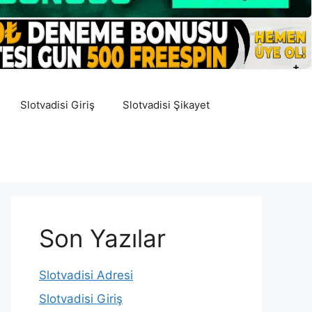
Slotvadisi Giriş
Slotvadisi Şikayet
Son Yazılar
Slotvadisi Adresi
Slotvadisi Giriş