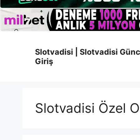
İçeriğe
atla
Slotvadisi | Slotvadisi Günc
Giriş
Slotvadisi Özel O