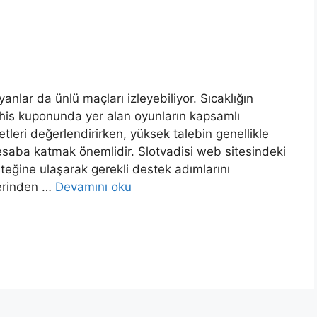
nlar da ünlü maçları izleyebiliyor. Sıcaklığın
his kuponunda yer alan oyunların kapsamlı
etleri değerlendirirken, yüksek talebin genellikle
hesaba katmak önemlidir. Slotvadisi web sitesindeki
esteğine ulaşarak gerekli destek adımlarını
zerinden …
Devamını oku