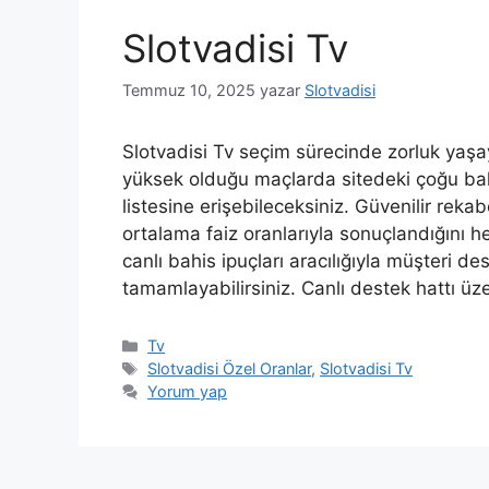
Slotvadisi Tv
Temmuz 10, 2025
yazar
Slotvadisi
Slotvadisi Tv seçim sürecinde zorluk yaşaya
yüksek olduğu maçlarda sitedeki çoğu ba
listesine erişebileceksiniz. Güvenilir rekab
ortalama faiz oranlarıyla sonuçlandığını 
canlı bahis ipuçları aracılığıyla müşteri d
tamamlayabilirsiniz. Canlı destek hattı ü
Kategoriler
Tv
Etiketler
Slotvadisi Özel Oranlar
,
Slotvadisi Tv
Yorum yap