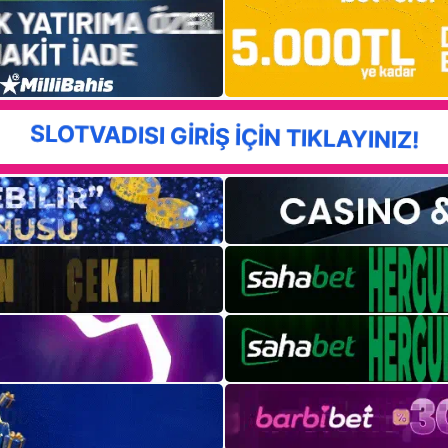
SLOTVADISI GİRİŞ İÇİN TIKLAYINIZ!