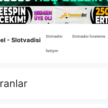
Slotvadisi
Slotvadisi İnceleme
el - Slotvadisi
İletişim
ranlar