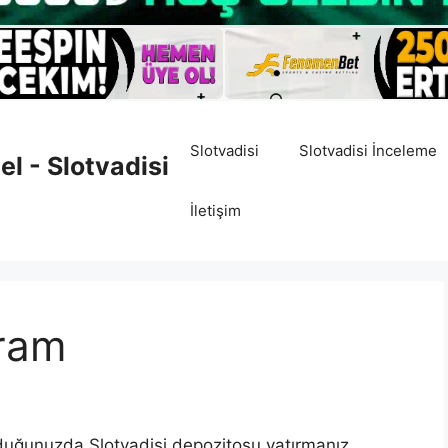
Slotvadisi
Slotvadisi İnceleme
el - Slotvadisi
İletişim
gram
lduğunuzda Slotvadisi depozitosu yatırmanız