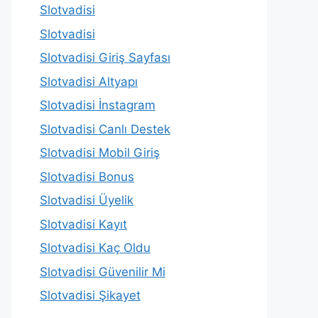
Slotvadisi
Slotvadisi
Slotvadisi Giriş Sayfası
Slotvadisi Altyapı
Slotvadisi İnstagram
Slotvadisi Canlı Destek
Slotvadisi Mobil Giriş
Slotvadisi Bonus
Slotvadisi Üyelik
Slotvadisi Kayıt
Slotvadisi Kaç Oldu
Slotvadisi Güvenilir Mi
Slotvadisi Şikayet