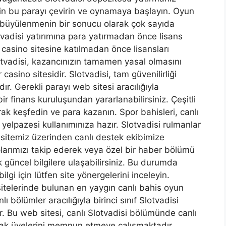
in bu parayı çevirin ve oynamaya başlayın. Oyun
u büyülenmenin bir sonucu olarak çok sayıda
otvadisi yatırımına para yatırmadan önce lisans
ir casino sitesine katılmadan önce lisansları
otvadisi, kazancınızın tamamen yasal olmasını
asino sitesidir. Slotvadisi, tam güvenilirliği
r. Gerekli parayı web sitesi aracılığıyla
ir finans kuruluşundan yararlanabilirsiniz. Çeşitli
ak keşfedin ve para kazanın. Spor bahisleri, canlı
 yelpazesi kullanımınıza hazır. Slotvadisi rulmanlar
sitemiz üzerinden canlı destek ekibimize
plarımızı takip ederek veya özel bir haber bölümü
güncel bilgilere ulaşabilirsiniz. Bu durumda
gi için lütfen site yönergelerini inceleyin.
sitelerinde bulunan en yaygın canlı bahis oyun
nlı bölümler aracılığıyla birinci sınıf Slotvadisi
r. Bu web sitesi, canlı Slotvadisi bölümünde canlı
arak üyelerini memnun etmeye çalışmaktadır.