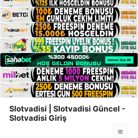
İçeriğe
Slotvadisi | Slotvadisi Güncel -
atla
Slotvadisi Giriş
Menü