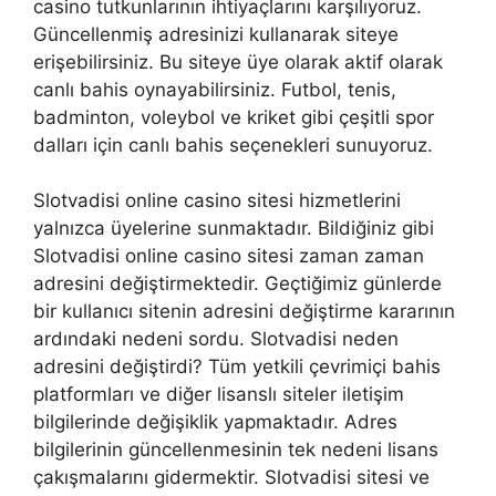
casino tutkunlarının ihtiyaçlarını karşılıyoruz.
Güncellenmiş adresinizi kullanarak siteye
erişebilirsiniz. Bu siteye üye olarak aktif olarak
canlı bahis oynayabilirsiniz. Futbol, tenis,
badminton, voleybol ve kriket gibi çeşitli spor
dalları için canlı bahis seçenekleri sunuyoruz.
Slotvadisi online casino sitesi hizmetlerini
yalnızca üyelerine sunmaktadır. Bildiğiniz gibi
Slotvadisi online casino sitesi zaman zaman
adresini değiştirmektedir. Geçtiğimiz günlerde
bir kullanıcı sitenin adresini değiştirme kararının
ardındaki nedeni sordu. Slotvadisi neden
adresini değiştirdi? Tüm yetkili çevrimiçi bahis
platformları ve diğer lisanslı siteler iletişim
bilgilerinde değişiklik yapmaktadır. Adres
bilgilerinin güncellenmesinin tek nedeni lisans
çakışmalarını gidermektir. Slotvadisi sitesi ve