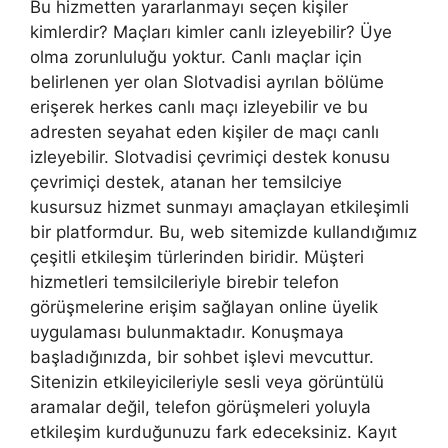
Bu hizmetten yararlanmayı seçen kişiler
kimlerdir? Maçları kimler canlı izleyebilir? Üye
olma zorunluluğu yoktur. Canlı maçlar için
belirlenen yer olan Slotvadisi ayrılan bölüme
erişerek herkes canlı maçı izleyebilir ve bu
adresten seyahat eden kişiler de maçı canlı
izleyebilir. Slotvadisi çevrimiçi destek konusu
çevrimiçi destek, atanan her temsilciye
kusursuz hizmet sunmayı amaçlayan etkileşimli
bir platformdur. Bu, web sitemizde kullandığımız
çeşitli etkileşim türlerinden biridir. Müşteri
hizmetleri temsilcileriyle birebir telefon
görüşmelerine erişim sağlayan online üyelik
uygulaması bulunmaktadır. Konuşmaya
başladığınızda, bir sohbet işlevi mevcuttur.
Sitenizin etkileyicileriyle sesli veya görüntülü
aramalar değil, telefon görüşmeleri yoluyla
etkileşim kurduğunuzu fark edeceksiniz. Kayıt