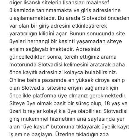
diğer lisanslı sitelerin lisansları maalesef
ülkemizde tanınmamakta ve giriş adreslerine
ulaşılamamaktadır. Bu arada Slotvadisi önceden
var olan bir giriş adresini etkinleştirerek
yaratıcılığın kilidini açar. Bunun sonucunda site
üyeleri herhangi bir kesinti yaşamadan siteye
erişim sağlayabilmektedir. Adresinizi
güncelledikten sonra, tercih ettiğiniz arama
motorunda Slotvadisi kelimesini aratarak daha
önce kayıtlı adresinizi kolayca bulabilirsiniz.
Online bahis pazarında en yüksek ciroya sahip
olan Slotvadisi sitesine erişim sağlamak için
öncelikle platforma üye olmanız gerekmektedir.
Siteye üye olmak basit bir süreç olup, 18 yaş ve
üzeri bireyler kolaylıkla üye olabilirler. Slotvadisi
giriş mükemmel hizmetinin ana sayfasında yer
alan “üye kaydı” butonuna tıklayarak üyelik kayıt
işlemine başlayın. Üzerine tıkladığınızda