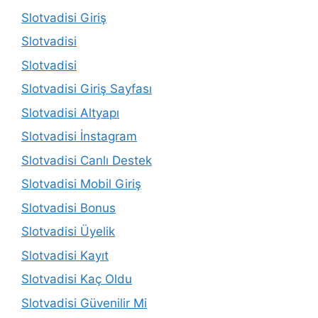
Slotvadisi Giriş
Slotvadisi
Slotvadisi
Slotvadisi Giriş Sayfası
Slotvadisi Altyapı
Slotvadisi İnstagram
Slotvadisi Canlı Destek
Slotvadisi Mobil Giriş
Slotvadisi Bonus
Slotvadisi Üyelik
Slotvadisi Kayıt
Slotvadisi Kaç Oldu
Slotvadisi Güvenilir Mi