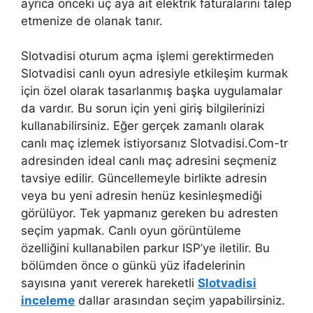
ayrıca önceki üç aya ait elektrik faturalarını talep
etmenize de olanak tanır.
Slotvadisi oturum açma işlemi gerektirmeden
Slotvadisi canlı oyun adresiyle etkileşim kurmak
için özel olarak tasarlanmış başka uygulamalar
da vardır. Bu sorun için yeni giriş bilgilerinizi
kullanabilirsiniz. Eğer gerçek zamanlı olarak
canlı maç izlemek istiyorsanız Slotvadisi.Com-tr
adresinden ideal canlı maç adresini seçmeniz
tavsiye edilir. Güncellemeyle birlikte adresin
veya bu yeni adresin henüz kesinleşmediği
görülüyor. Tek yapmanız gereken bu adresten
seçim yapmak. Canlı oyun görüntüleme
özelliğini kullanabilen parkur ISP’ye iletilir. Bu
bölümden önce o günkü yüz ifadelerinin
sayısına yanıt vererek hareketli
Slotvadisi
inceleme
dallar arasından seçim yapabilirsiniz.