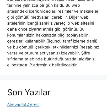
tarihine yalnızca bir gün kaldı. Bu web
sitesindeki içerik videolar, resimler ve makaleler
gibi gömülü medyaları içerebilir. Diğer web
sitelerinin içeriği sanki ziyaretçi o web sitesini
daha önce ziyaret etmiş gibi görünür. Bu
konumlar sizin hakkınızda bilgi toplayabilir,
çerezleri kullanabilir (üçüncü taraf izleme dahil)
ve bu gömülü içerikteki etkinliklerinizi (hesabınız
varsa ve oturum açtıysanız) izleyebilir. Şifre
sıfırlama talebinde bulunduğunuzda, aldığınız
e-postada IP adresiniz belirtilecektir.
Son Yazılar
Slotvadisi Adresi