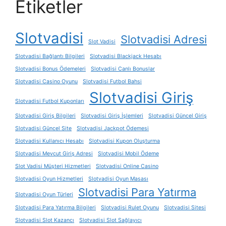
Etiketler
Slotvadisi
Slotvadisi Adresi
Slot Vadisi
Slotvadisi Bağlantı Bilgileri
Slotvadisi Blackjack Hesabı
Slotvadisi Bonus Ödemeleri
Slotvadisi Canlı Bonuslar
Slotvadisi Casino Oyunu
Slotvadisi Futbol Bahsi
Slotvadisi Giriş
Slotvadisi Futbol Kuponları
Slotvadisi Giriş Bilgileri
Slotvadisi Giriş İşlemleri
Slotvadisi Güncel Giriş
Slotvadisi Güncel Site
Slotvadisi Jackpot Ödemesi
Slotvadisi Kullanıcı Hesabı
Slotvadisi Kupon Oluşturma
Slotvadisi Mevcut Giriş Adresi
Slotvadisi Mobil Ödeme
Slot Vadisi Müşteri Hizmetleri
Slotvadisi Online Casino
Slotvadisi Oyun Hizmetleri
Slotvadisi Oyun Masası
Slotvadisi Para Yatırma
Slotvadisi Oyun Türleri
Slotvadisi Para Yatırma Bilgileri
Slotvadisi Rulet Oyunu
Slotvadisi Sitesi
Slotvadisi Slot Kazancı
Slotvadisi Slot Sağlayıcı