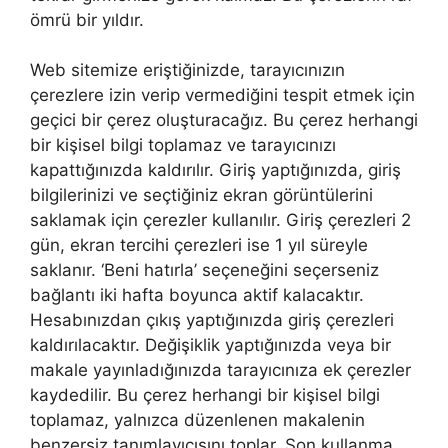
ömrü bir yıldır.
Web sitemize eriştiğinizde, tarayıcınızın
çerezlere izin verip vermediğini tespit etmek için
geçici bir çerez oluşturacağız. Bu çerez herhangi
bir kişisel bilgi toplamaz ve tarayıcınızı
kapattığınızda kaldırılır. Giriş yaptığınızda, giriş
bilgilerinizi ve seçtiğiniz ekran görüntülerini
saklamak için çerezler kullanılır. Giriş çerezleri 2
gün, ekran tercihi çerezleri ise 1 yıl süreyle
saklanır. ‘Beni hatırla’ seçeneğini seçerseniz
bağlantı iki hafta boyunca aktif kalacaktır.
Hesabınızdan çıkış yaptığınızda giriş çerezleri
kaldırılacaktır. Değişiklik yaptığınızda veya bir
makale yayınladığınızda tarayıcınıza ek çerezler
kaydedilir. Bu çerez herhangi bir kişisel bilgi
toplamaz, yalnızca düzenlenen makalenin
benzersiz tanımlayıcısını toplar. Son kullanma