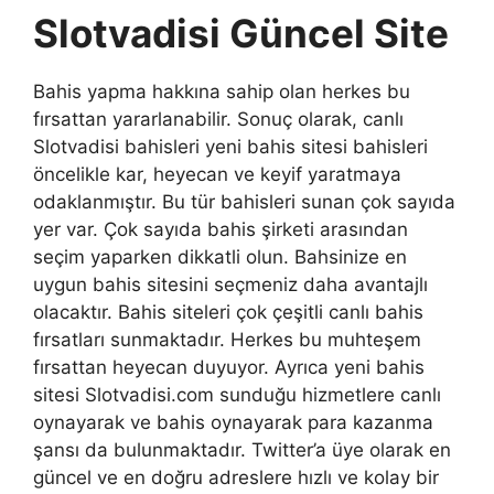
Slotvadisi Güncel Site
Bahis yapma hakkına sahip olan herkes bu
fırsattan yararlanabilir. Sonuç olarak, canlı
Slotvadisi bahisleri yeni bahis sitesi bahisleri
öncelikle kar, heyecan ve keyif yaratmaya
odaklanmıştır. Bu tür bahisleri sunan çok sayıda
yer var. Çok sayıda bahis şirketi arasından
seçim yaparken dikkatli olun. Bahsinize en
uygun bahis sitesini seçmeniz daha avantajlı
olacaktır. Bahis siteleri çok çeşitli canlı bahis
fırsatları sunmaktadır. Herkes bu muhteşem
fırsattan heyecan duyuyor. Ayrıca yeni bahis
sitesi Slotvadisi.com sunduğu hizmetlere canlı
oynayarak ve bahis oynayarak para kazanma
şansı da bulunmaktadır. Twitter’a üye olarak en
güncel ve en doğru adreslere hızlı ve kolay bir