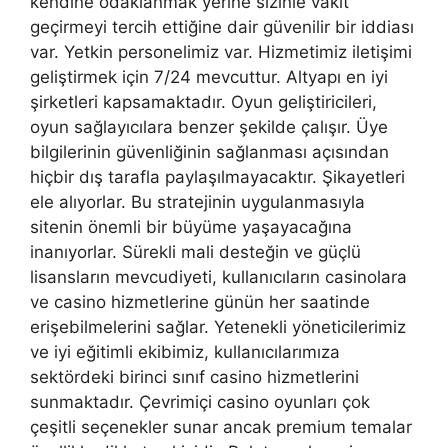
kendine odaklanmak yerine sizinle vakit
geçirmeyi tercih ettiğine dair güvenilir bir iddiası
var. Yetkin personelimiz var. Hizmetimiz iletişimi
geliştirmek için 7/24 mevcuttur. Altyapı en iyi
şirketleri kapsamaktadır. Oyun geliştiricileri,
oyun sağlayıcılara benzer şekilde çalışır. Üye
bilgilerinin güvenliğinin sağlanması açısından
hiçbir dış tarafla paylaşılmayacaktır. Şikayetleri
ele alıyorlar. Bu stratejinin uygulanmasıyla
sitenin önemli bir büyüme yaşayacağına
inanıyorlar. Sürekli mali desteğin ve güçlü
lisansların mevcudiyeti, kullanıcıların casinolara
ve casino hizmetlerine günün her saatinde
erişebilmelerini sağlar. Yetenekli yöneticilerimiz
ve iyi eğitimli ekibimiz, kullanıcılarımıza
sektördeki birinci sınıf casino hizmetlerini
sunmaktadır. Çevrimiçi casino oyunları çok
çeşitli seçenekler sunar ancak premium temalar