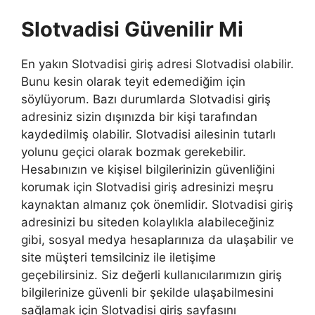
Slotvadisi Güvenilir Mi
En yakın Slotvadisi giriş adresi Slotvadisi olabilir.
Bunu kesin olarak teyit edemediğim için
söylüyorum. Bazı durumlarda Slotvadisi giriş
adresiniz sizin dışınızda bir kişi tarafından
kaydedilmiş olabilir. Slotvadisi ailesinin tutarlı
yolunu geçici olarak bozmak gerekebilir.
Hesabınızın ve kişisel bilgilerinizin güvenliğini
korumak için Slotvadisi giriş adresinizi meşru
kaynaktan almanız çok önemlidir. Slotvadisi giriş
adresinizi bu siteden kolaylıkla alabileceğiniz
gibi, sosyal medya hesaplarınıza da ulaşabilir ve
site müşteri temsilciniz ile iletişime
geçebilirsiniz. Siz değerli kullanıcılarımızın giriş
bilgilerinize güvenli bir şekilde ulaşabilmesini
sağlamak için Slotvadisi giriş sayfasını