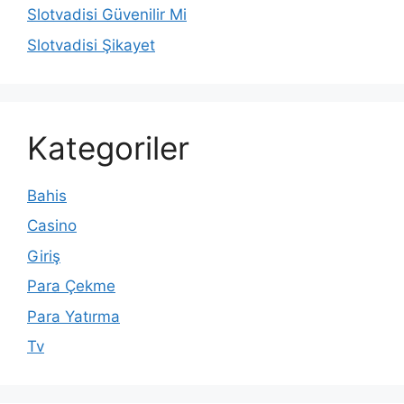
Slotvadisi Güvenilir Mi
Slotvadisi Şikayet
Kategoriler
Bahis
Casino
Giriş
Para Çekme
Para Yatırma
Tv