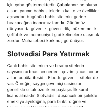
için çaba göstermektedir. Çabalarınız ne olursa
olsun, yarının bahis sitelerinin kalite ve özellikler
açısından bugünün bahis sitelerini geride
bırakacağına inancımız tamdır. Günümüz
dünyasında güvenlik, güvenilirlik, mükemmellik,
şeffaflık ve memnuniyet gibi kelimelere ulaşmak
zordur. Muhasebeci korkmuş görünüyor.
Slotvadisi Para Yatırmak
Canlı bahis sitelerinin ve fırsatçı sitelerin
sayısının artmasının nedeni, çevrimiçi casinonun
artan popülaritesidir. Elbette güvenilir siteler de
var. Örneğin, saygın çevrimiçi casinolar
genellikle ortak özellikleri paylaşır. İlk kural
lisans almaktır. Slotvadisi, düşünceli bir şekilde
emekliye ayrıldığına, para biriktirdiğine ve