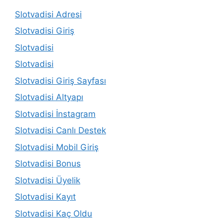
Slotvadisi Adresi
Slotvadisi Giriş
Slotvadisi
Slotvadisi
Slotvadisi Giriş Sayfası
Slotvadisi Altyapı
Slotvadisi İnstagram
Slotvadisi Canlı Destek
Slotvadisi Mobil Giriş
Slotvadisi Bonus
Slotvadisi Üyelik
Slotvadisi Kayıt
Slotvadisi Kaç Oldu