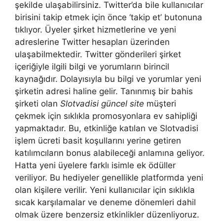
şekilde ulaşabilirsiniz. Twitter’da bile kullanıcılar
birisini takip etmek için önce ‘takip et’ butonuna
tıklıyor. Üyeler şirket hizmetlerine ve yeni
adreslerine Twitter hesapları üzerinden
ulaşabilmektedir. Twitter gönderileri şirket
içeriğiyle ilgili bilgi ve yorumların birincil
kaynağıdır. Dolayısıyla bu bilgi ve yorumlar yeni
şirketin adresi haline gelir. Tanınmış bir bahis
şirketi olan
Slotvadisi güncel site
müşteri
çekmek için sıklıkla promosyonlara ev sahipliği
yapmaktadır. Bu, etkinliğe katılan ve Slotvadisi
işlem ücreti basit koşullarını yerine getiren
katılımcıların bonus alabileceği anlamına geliyor.
Hatta yeni üyelere farklı isimle ek ödüller
veriliyor. Bu hediyeler genellikle platformda yeni
olan kişilere verilir. Yeni kullanıcılar için sıklıkla
sıcak karşılamalar ve deneme dönemleri dahil
olmak üzere benzersiz etkinlikler düzenliyoruz.