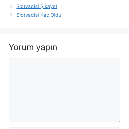
Slotvadisi Şikayet
Slotvadisi Kaç Oldu
Yorum yapın
Yorum